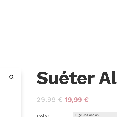
Suéter A
29,99
€
19,99
€
Color