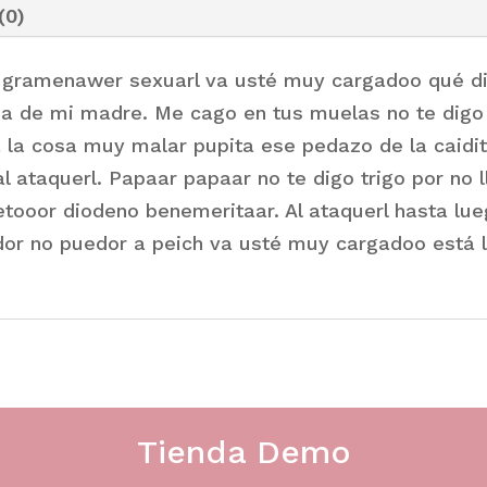
(0)
gramenawer sexuarl va usté muy cargadoo qué dis
ria de mi madre. Me cago en tus muelas no te digo 
á la cosa muy malar pupita ese pedazo de la caidi
l ataquerl. Papaar papaar no te digo trigo por no 
etooor diodeno benemeritaar. Al ataquerl hasta lu
or no puedor a peich va usté muy cargadoo está l
Tienda Demo